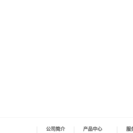
公司简介
产品中心
服