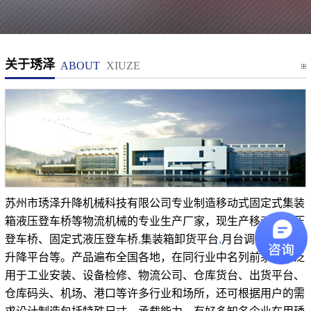
关于琇泽
ABOUT
XIUZE
苏州市琇泽升降机械科技有限公司专业制造移动式固定式集装
箱液压登车桥等物流机械的专业生产厂家，现生产移动式液压
登车桥、固定式液压登车桥
,
集装箱卸货平台
,
月台调节板
,
液压
升降平台等。产品遍布全国各地，在同行业中名列前茅。广泛
用于工业安装、设备检修、物流公司、仓库货台、出货平台、
仓库码头、机场、港口等许多行业和场所，还可根据用户的需