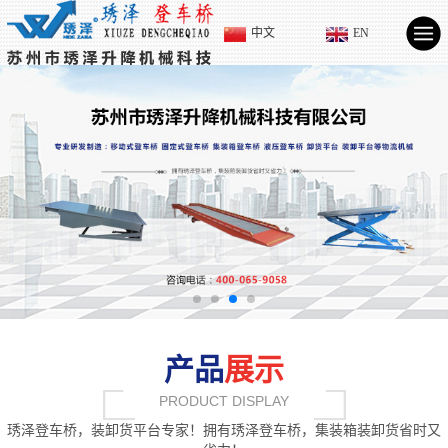
中文
EN
产品
展示
PRODUCT DISPLAY
琇泽登车桥，装卸货平台专家！拥有琇泽登车桥，集装箱装卸货省时又